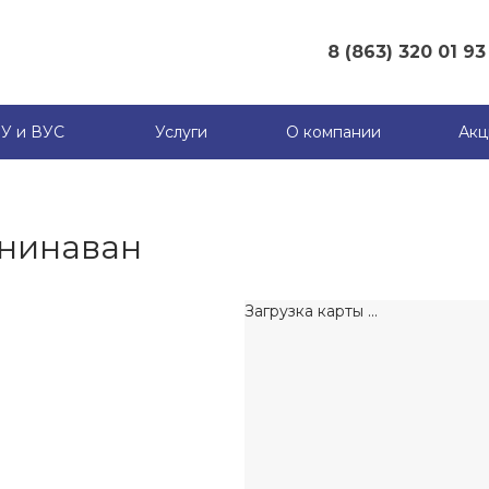
8 (863) 320 01 93
8 (863) 320 01 93
г. Ростов-на-Дону
У и ВУС
Услуги
О компании
Акц
(ГЛАВНЫЙ ОФИС), ул.
Вавилова 62В, оф 409А
Пн-Сб: 8.00-17.00
Вс: 8.00-14.00
info@supermet.ru
нинаван
8 (863) 320 01 79
г. Ростов-на-Дону
Загрузка карты ...
(МЕТАЛЛОБАЗА
ЗАПАДНЫЙ), ул. Мадояна
184
Пн-Сб: 8.00-17.00
Вс: 8.00-14.00
8 (863) 320 01 84
г. х. Ленинаван