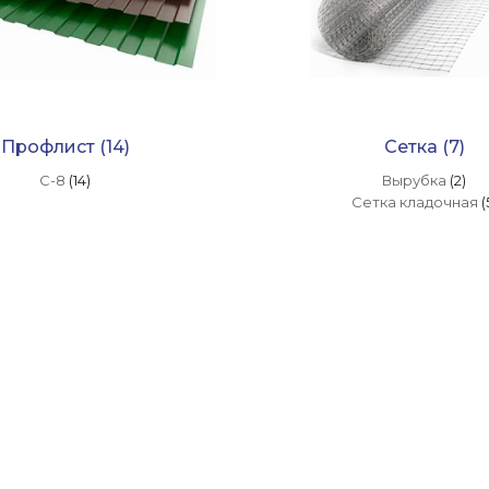
(МЕТАЛЛОБАЗА), пер.
Труженников, 2/3
Пн-Сб: 8.00-17.00
Вс: 8.00-14.00
8 (863) 320 01 85
г. г. Аксай
Профлист
(14)
Сетка
(7)
(МЕТАЛЛОБАЗА),
Новочеркасское ш., 15
С-8
(14)
Вырубка
(2)
Сетка кладочная
(
Пн-Сб: 8.00-17.00
Вс: 8.00-14.00
8 (863) 320 04 71
г. х. Ленинаван
(МЕТАЛЛОБАЗА), 1-й
километр автодороги
Ростов-Новошахтинск
(60к-9)
Пн-Сб: 8.00-17.00
Вс: 8.00-14.00