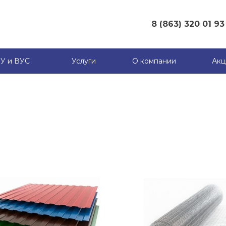
8 (863) 320 01 93
8 (863) 320 01 93
г. Ростов-на-Дону
У и ВУС
Услуги
О компании
Акц
(ГЛАВНЫЙ ОФИС), ул.
Вавилова 62В, оф 409А
Пн-Сб: 8.00-17.00
Вс: 8.00-14.00
info@supermet.ru
8 (863) 320 01 79
г. Ростов-на-Дону
(МЕТАЛЛОБАЗА
ЗАПАДНЫЙ), ул. Мадояна
184
Пн-Сб: 8.00-17.00
Вс: 8.00-14.00
8 (863) 320 01 84
г. х. Ленинаван