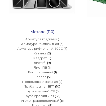
Металл
(110)
Арматура гладкая
(6)
Арматура композитная
(3)
Арматура рифленая А-500С
(7)
Катанка
(2)
Квадрат
(5)
Лист г/к
(9)
Лист ПВ
(1)
Лист рифленый
(1)
Полоса
(5)
Проволока вязальная
(2)
Труба круглая ВГП
(10)
Труба круглая ЭСВ
(5)
Труба профильная
(35)
Уголок равнополочный
(11)
Швеллер
(8)