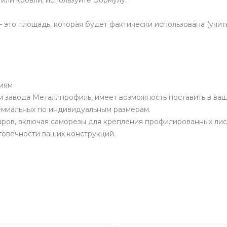
 или кровли, используйте формулу:
это площадь, которая будет фактически использована (учит
виям
 завода Металлпрофиль, имеет возможность поставить в в
ремиальных по индивидуальным размерам.
ров, включая саморезы для крепления профилированных лис
овечности ваших конструкций.