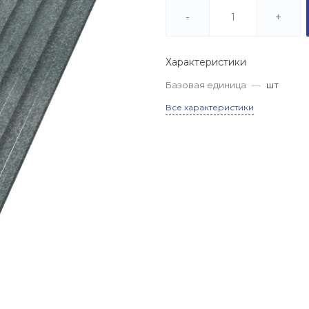
(МЕТАЛЛОБАЗА), пер.
Труженников, 2/3
-
+
Пн-Сб: 8.00-17.00
Вс: 8.00-14.00
Характеристики
8 (863) 320 01 85
Базовая единица
—
шт
г. г. Аксай
(МЕТАЛЛОБАЗА),
Все характеристики
Новочеркасское ш., 15
Пн-Сб: 8.00-17.00
Вс: 8.00-14.00
8 (863) 320 04 71
г. х. Ленинаван
(МЕТАЛЛОБАЗА), 1-й
километр автодороги
Ростов-Новошахтинск
(60к-9)
Пн-Сб: 8.00-17.00
Вс: 8.00-14.00