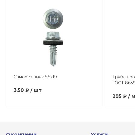
Саморез цинк 5,5х19
Труба про
ГОСТ 8639
3.50 ₽ / шт
295 ₽ / 
О компании
Услуги