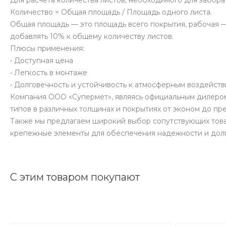
Для расчета количества листов, необходимого для забора
Количество = Общая площадь / Площадь одного листа.
Общая площадь — это площадь всего покрытия, рабочая — 
добавлять 10% к общему количеству листов.
Плюсы применения:
• Доступная цена
• Легкость в монтаже
• Долговечность и устойчивость к атмосферным воздейст
Компания ООО «Супермет», являясь официальным дилером
типов в различных толщинах и покрытиях от эконом до п
Также мы предлагаем широкий выбор сопутствующих това
крепежные элементы для обеспечения надежности и долг
С этим товаром покупают