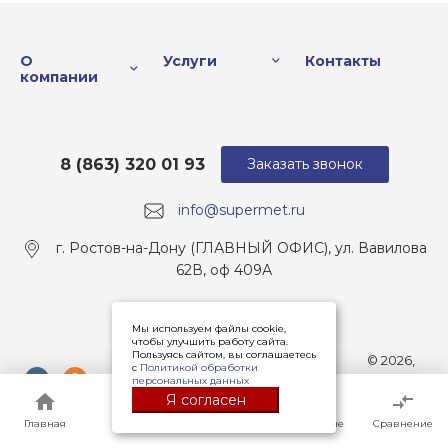
О
Услуги
Контакты
компании
8 (863) 320 01 93
Заказать звонок
info@supermet.ru
г. Ростов-на-Дону (ГЛАВНЫЙ ОФИС), ул. Вавилова
62В, оф 409А
Мы используем файлы cookie,
чтобы улучшить работу сайта.
Пользуясь сайтом, вы соглашаетесь
© 2026,
с
Политикой обработки
Все права
персональных данных
защищены
Я согласен
Главная
Главная
Кабинет
Кабинет
Корзина
Корзина
Избранные
Избранные
Сравнение
Сравнение